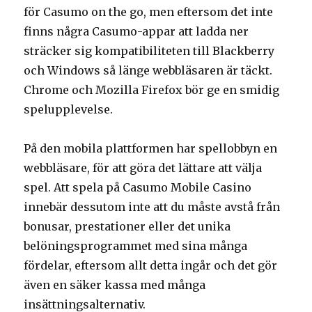
för Casumo on the go, men eftersom det inte
finns några Casumo-appar att ladda ner
sträcker sig kompatibiliteten till Blackberry
och Windows så länge webbläsaren är täckt.
Chrome och Mozilla Firefox bör ge en smidig
spelupplevelse.
På den mobila plattformen har spellobbyn en
webbläsare, för att göra det lättare att välja
spel. Att spela på Casumo Mobile Casino
innebär dessutom inte att du måste avstå från
bonusar, prestationer eller det unika
belöningsprogrammet med sina många
fördelar, eftersom allt detta ingår och det gör
även en säker kassa med många
insättningsalternativ.