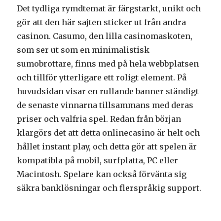
Det tydliga rymdtemat är färgstarkt, unikt och
gör att den här sajten sticker ut från andra
casinon. Casumo, den lilla casinomaskoten,
som ser ut som en minimalistisk
sumobrottare, finns med på hela webbplatsen
och tillför ytterligare ett roligt element. På
huvudsidan visar en rullande banner ständigt
de senaste vinnarna tillsammans med deras
priser och valfria spel. Redan från början
klargörs det att detta onlinecasino är helt och
hållet instant play, och detta gör att spelen är
kompatibla på mobil, surfplatta, PC eller
Macintosh. Spelare kan också förvänta sig
säkra banklösningar och flerspråkig support.