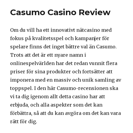
Casumo Casino Review
Om du vill ha ett innovativt nätcasino med
fokus på kvalitetsspel och kampanjer för
spelare finns det inget bättre val än Casumo.
Trots att det är ett nyare namn i
onlinespelvärlden har det redan vunnit flera
priser för sina produkter och fortsätter att
imponera med en massiv och unik samling av
toppspel. I den här Casumo-recensionen ska
vi ta dig igenom allt detta casino har att
erbjuda, och alla aspekter som det kan
förbättra, så att du kan avgöra om det kan vara
rätt för dig.