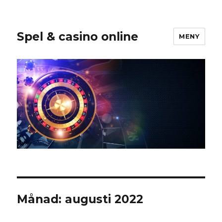
Spel & casino online
MENY
Månad:
augusti 2022