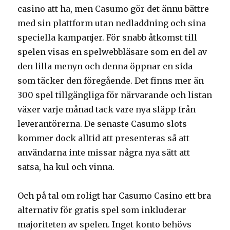
casino att ha, men Casumo gör det ännu bättre
med sin plattform utan nedladdning och sina
speciella kampanjer. För snabb åtkomst till
spelen visas en spelwebbläsare som en del av
den lilla menyn och denna öppnar en sida
som täcker den föregående. Det finns mer än
300 spel tillgängliga för närvarande och listan
växer varje månad tack vare nya släpp från
leverantörerna. De senaste Casumo slots
kommer dock alltid att presenteras så att
användarna inte missar några nya sätt att
satsa, ha kul och vinna.
Och på tal om roligt har Casumo Casino ett bra
alternativ för gratis spel som inkluderar
majoriteten av spelen. Inget konto behövs